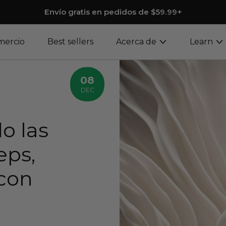
Envío gratis en pedidos de $59.99+
mercio
Best sellers
Acerca de
Learn
08
DEC
o las
eps,
 con