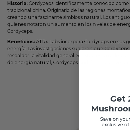
Historia:
Cordyceps, científicamente conocido como Co
tradicional china. Originario de las regiones montaños
creando una fascinante simbiosis natural. Los antigu
quienes notaron un aumento en los niveles de energ
Cordyceps.
Beneficios:
ATRx Labs incorpora Cordyceps en sus go
energía. Las investigaciones sugieren que Cordyceps 
respaldar la vitalidad general. Si usted es un atlet
de energía natural, Cordyceps podría ser la clave par
Get 
Mushroo
Save on your
exclusive of