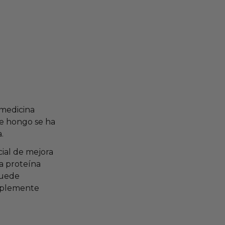
 medicina
te hongo se ha
.
ial de mejora
na proteína
puede
implemente