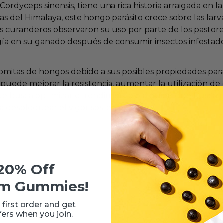
rdyceps sinensis, tiene una rica historia arraigada en l
as del Himalaya, este hongo parásito crece sobre las larv
os curanderos observaron su uso por parte de los pastore
ía en su ganado después de consumir insectos infestad
mitas de hongos debido a sus posibles propiedades par
puede mejorar la resistencia, aumentar la utilización de
a que busca optimizar el rendimiento o alguien que busc
a desbloquear el vigor sostenido.
20% Off
m Gummies!
 first order and get
fers when you join.