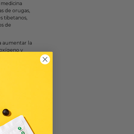
a medicina
as de orugas,
s tibetanos,
os de
a aumentar la
 oxígeno y
a un aumento