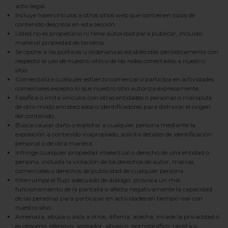
acto ilegal.
Incluye hipervínculos a otros sitios web que contienen tipos de
contenido descritos en esta sección.
Usted no es propietario ni tiene autoridad para publicar, incluido
material propiedad de terceros.
Se opone a las políticas u ordenanzas establecidas periódicamente con
respecto al uso de nuestro sitio o de las redes conectadas a nuestro
sitio.
Comercializa cualquier esfuerzo comercial o participa en actividades
comerciales excepto lo que nuestro sitio autoriza expresamente.
Falsifica o imita vínculos con otras entidades o personas o manipula
de otro modo encabezados o identificadores para disfrazar el origen
del contenido.
Busca causar daño o explotar a cualquier persona mediante la
exposición a contenido inapropiado, solicita detalles de identificación
personal o de otra manera.
Infringe cualquier propiedad intelectual o derecho de una entidad o
persona, incluida la violación de los derechos de autor, marcas
comerciales o derechos de publicidad de cualquier persona.
Interrumpe el flujo adecuado de diálogo, provoca un mal
funcionamiento de la pantalla o afecta negativamente la capacidad
de las personas para participar en actividades en tiempo real con
nuestro sitio.
Amenaza, abusa o aísla a otros, difama, acecha, invade la privacidad o
es obsceno, ofensivo, acosador, abusivo, pornográfico, racista o