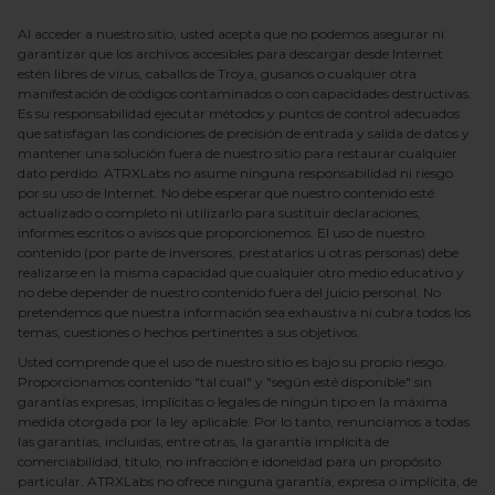
Al acceder a nuestro sitio, usted acepta que no podemos asegurar ni
garantizar que los archivos accesibles para descargar desde Internet
estén libres de virus, caballos de Troya, gusanos o cualquier otra
manifestación de códigos contaminados o con capacidades destructivas.
Es su responsabilidad ejecutar métodos y puntos de control adecuados
que satisfagan las condiciones de precisión de entrada y salida de datos y
mantener una solución fuera de nuestro sitio para restaurar cualquier
dato perdido.
ATRXLabs
no asume ninguna responsabilidad ni riesgo
por su uso de Internet. No debe esperar que nuestro contenido esté
actualizado o completo ni utilizarlo para sustituir declaraciones,
informes escritos o avisos que proporcionemos. El uso de nuestro
contenido (por parte de inversores, prestatarios u otras personas) debe
realizarse en la misma capacidad que cualquier otro medio educativo y
no debe depender de nuestro contenido fuera del juicio personal. No
pretendemos que nuestra información sea exhaustiva ni cubra todos los
temas, cuestiones o hechos pertinentes a sus objetivos.
Usted comprende que el uso de nuestro sitio es bajo su propio riesgo.
Proporcionamos contenido "tal cual" y "según esté disponible" sin
garantías expresas, implícitas o legales de ningún tipo en la máxima
medida otorgada por la ley aplicable. Por lo tanto, renunciamos a todas
las garantías, incluidas, entre otras, la garantía implícita de
comerciabilidad, título, no infracción e idoneidad para un propósito
particular.
ATRXLabs
no ofrece ninguna garantía, expresa o implícita, de