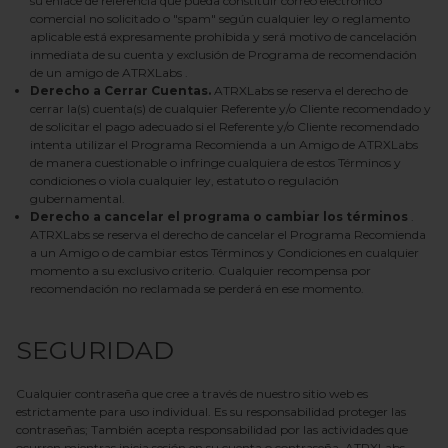
su enlace de referencia que pueda constituir correo electrónico
comercial no solicitado o "spam" según cualquier ley o reglamento
aplicable está expresamente prohibida y será motivo de cancelación
inmediata de su cuenta y exclusión de
Programa de recomendación
de un amigo de
ATRXLabs
.
Derecho a Cerrar Cuentas.
ATRXLabs
se reserva el derecho de
cerrar la(s) cuenta(s) de cualquier Referente y/o Cliente recomendado y
de solicitar el pago adecuado si el Referente y/o Cliente recomendado
intenta utilizar el
Programa Recomienda a un Amigo
de ATRXLabs
de manera cuestionable o infringe cualquiera de estos Términos y
condiciones o viola cualquier ley, estatuto o regulación
gubernamental.
Derecho a cancelar el programa o cambiar los términos
.
ATRXLabs
se reserva el derecho de cancelar el Programa Recomienda
a un Amigo o de cambiar estos Términos y Condiciones en cualquier
momento a su exclusivo criterio. Cualquier recompensa por
recomendación no reclamada se perderá en ese momento.
SEGURIDAD
Cualquier contraseña que cree a través de nuestro sitio web es
estrictamente para uso individual. Es su responsabilidad proteger las
contraseñas; También acepta responsabilidad por las actividades que
ocurren mientras inicia sesión en su cuenta o contraseña.
ATRXLabs