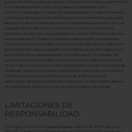
que su sitio web o cualquier servicio, información o producto obtenido en
o a través de este sitio satisfará los requisitos personales o será
ininterrumpido, seguro, oportuno, libre de errores, corregirá los defectos
o los sitios y servidores serán libre de virus u otros elementos maliciosos.
No garantizamos ni hacemos ninguna representación sobre el uso, o el
resultado del uso, de nuestro contenido en cuanto a confiabilidad,
precisión o de otro tipo. Aunque podemos realizar cambios o mejoras a
nuestra discreción, nuestro contenido puede contener imprecisiones
técnicas o errores tipográficos. El costo total de todo servicio, reparación
o corrección de cualquier pérdida o daño debido al uso de nuestro sitio o
su contenido es su responsabilidad, no
ATRXLabs
ni sus afiliados. No
garantizamos que el uso de nuestro contenido no viole los derechos de
otros, ni asumimos ninguna responsabilidad por errores u omisiones de
contenido. Toda la información contenida en nuestro sitio, ya sea real o
prevista, se expresa únicamente a partir de la fecha en que la
publicamos; No estamos obligados a actualizar la información después
de publicarla ni a eliminarla si ya no está completa o es precisa.
LIMITACIONES DE
RESPONSABILIDAD
En ningún momento la responsabilidad colectiva de
ATRXLabs
y sus
afiliados, subsidiarias, proveedores de servicios, licenciantes, empleados,