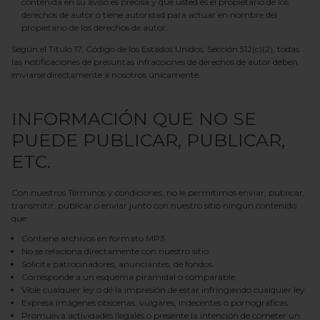
contenida en su aviso es precisa y que usted es el propietario de los
derechos de autor o tiene autoridad para actuar en nombre del
propietario de los derechos de autor.
Según el Título 17, Código de los Estados Unidos, Sección 512(c)(2), todas
las notificaciones de presuntas infracciones de derechos de autor deben
enviarse directamente a nosotros únicamente.
INFORMACIÓN QUE NO SE
PUEDE PUBLICAR, PUBLICAR,
ETC.
Con nuestros Términos y condiciones, no le permitimos enviar, publicar,
transmitir, publicar o enviar junto con nuestro sitio ningún contenido
que:
Contiene archivos en formato MP3.
No se relaciona directamente con nuestro sitio.
Solicita patrocinadores, anunciantes, de fondos.
Corresponde a un esquema piramidal o comparable.
Viole cualquier ley o dé la impresión de estar infringiendo cualquier ley.
Expresa imágenes obscenas, vulgares, indecentes o pornográficas.
Promueva actividades ilegales o presente la intención de cometer un