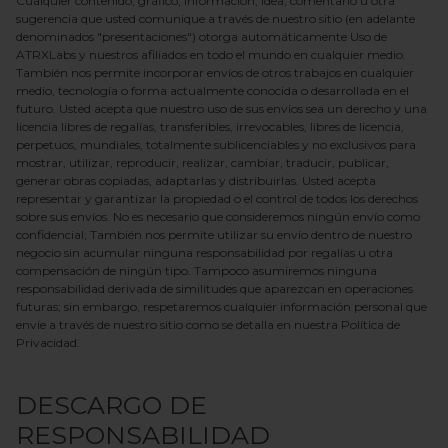
Cualquier contenido, gráfico, información, idea, comentario u otra
sugerencia que usted comunique a través de nuestro sitio (en adelante
denominados "presentaciones") otorga automáticamente
Uso
de
ATRXLabs
y nuestros afiliados en todo el mundo en cualquier medio.
También nos permite incorporar envíos de otros trabajos en cualquier
medio, tecnología o forma actualmente conocida o desarrollada en el
futuro. Usted acepta que nuestro uso de sus envíos sea un derecho y una
licencia libres de regalías, transferibles, irrevocables, libres de licencia,
perpetuos, mundiales, totalmente sublicenciables y no exclusivos para
mostrar, utilizar, reproducir, realizar, cambiar, traducir, publicar,
generar obras copiadas, adaptarlas y distribuirlas. Usted acepta
representar y garantizar la propiedad o el control de todos los derechos
sobre sus envíos. No es necesario que consideremos ningún envío como
confidencial; También nos permite utilizar su envío dentro de nuestro
negocio sin acumular ninguna responsabilidad por regalías u otra
compensación de ningún tipo. Tampoco asumiremos ninguna
responsabilidad derivada de similitudes que aparezcan en operaciones
futuras; sin embargo, respetaremos cualquier información personal que
envíe a través de nuestro sitio como se detalla en nuestra Política de
Privacidad.
DESCARGO DE
RESPONSABILIDAD