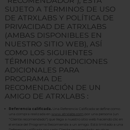
“RECOMENDADOR”), ESTÁ
SUJETO A
TÉRMINOS DE USO
DE
ATRXLABS
Y
POLÍTICA DE
PRIVACIDAD DE
ATRXLABS
(AMBAS DISPONIBLES EN
NUESTRO SITIO WEB), ASÍ
COMO LOS SIGUIENTES
TÉRMINOS Y CONDICIONES
ADICIONALES PARA
PROGRAMA DE
RECOMENDACIÓN DE UN
AMIGO DE
ATRXLABS
:
Referencia calificada.
Una Referencia Calificada se define como
una compra realizada en
www.atrxlabs.com
por una persona (un
"Cliente recomendado") que llega a nuestro sitio web haciendo clic en
el enlace del Programa Recomienda a un amigo. Está limitado a una
Referencia calificada por cada Cliente recomendado; en otras