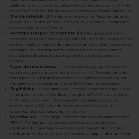
palabras, las compras adicionales/repetidas realizadas por un Cliente
recomendado no se cuentan como Referencias calificadas adicionales.
Cliente referido.
El Cliente recomendado y el Recomendante no
pueden ser la misma persona (por ejemplo, utilizando una dirección
de correo electrónico diferente).
Recompensas por recomendación.
Para que pueda ganar
recompensas por referencia como Referente, el Cliente recomendado
debe completar un pedido de más de $50 en valor total, menos todos
los cargos, incluidos impuestos, descuentos, envío, devoluciones,
devoluciones de cargo, pagos fraudulentos y/u otros cargos de
terceros.
Pagos de recompensa.
Las recompensas se pagan a través de
códigos de cupón únicos de uso único con un 30 % de descuento en
todo el pedido. El máximo de Referencias Calificadas obtenidas por
año calendario no puede ser más de 50 Referencias Calificadas.
Elegibilidad.
La elegibilidad está limitada únicamente a individuos.
Las empresas no pueden utilizar el programa Referir a un amigo de
ATRXLabs
para generar clientes potenciales afiliados como se
determina en
ATRXLabs, criterio exclusivo de
ATRXLabs
. (¡Las
corporaciones no son personas, amigo mío!)
No es basura.
Debe cumplir con todas las leyes actualizadas sobre
"SPAM". Por ejemplo, los correos electrónicos deben crearse y
distribuirse de manera personal y se desaconseja enfáticamente la
distribución masiva de correos electrónicos. Cualquier distribución de