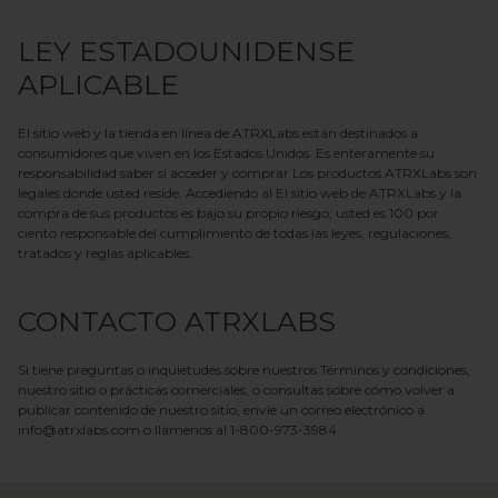
LEY ESTADOUNIDENSE
APLICABLE
El sitio web y la tienda en línea de ATRXLabs están destinados a
consumidores que viven en los Estados Unidos. Es enteramente su
responsabilidad saber si acceder y comprar
Los productos
ATRXLabs
son
legales donde usted reside. Accediendo al
El sitio web
de ATRXLabs
y la
compra de sus productos es bajo su propio riesgo; usted es 100 por
ciento responsable del cumplimiento de todas las leyes, regulaciones,
tratados y reglas aplicables.
CONTACTO
ATRXLABS
Si tiene preguntas o inquietudes sobre nuestros Términos y condiciones,
nuestro sitio o prácticas comerciales, o consultas sobre cómo volver a
publicar contenido de nuestro sitio, envíe un correo electrónico a
info@atrxlabs.com o llámenos al 1-800-973-3984.