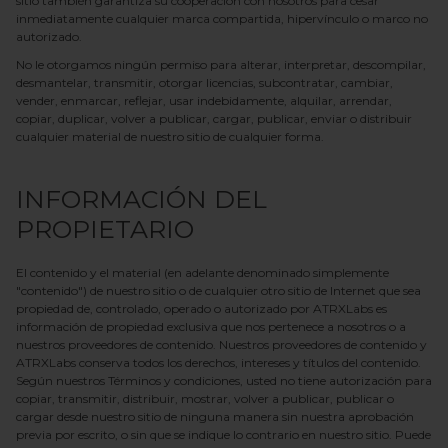
sitio también garantiza su cooperación con nosotros para cesar
inmediatamente cualquier marca compartida, hipervínculo o marco no
autorizado.
No le otorgamos ningún permiso para alterar, interpretar, descompilar,
desmantelar, transmitir, otorgar licencias, subcontratar, cambiar,
vender, enmarcar, reflejar, usar indebidamente, alquilar, arrendar,
copiar, duplicar, volver a publicar, cargar, publicar, enviar o distribuir
cualquier material de nuestro sitio de cualquier forma.
INFORMACIÓN DEL
PROPIETARIO
El contenido y el material (en adelante denominado simplemente
"contenido") de nuestro sitio o de cualquier otro sitio de Internet que sea
propiedad de, controlado, operado o autorizado por
ATRXLabs
es
información de propiedad exclusiva que nos pertenece a nosotros o a
nuestros proveedores de contenido. Nuestros proveedores de contenido y
ATRXLabs
conserva todos los derechos, intereses y títulos del contenido.
Según nuestros Términos y condiciones, usted no tiene autorización para
copiar, transmitir, distribuir, mostrar, volver a publicar, publicar o
cargar desde nuestro sitio de ninguna manera sin nuestra aprobación
previa por escrito, o sin que se indique lo contrario en nuestro sitio. Puede