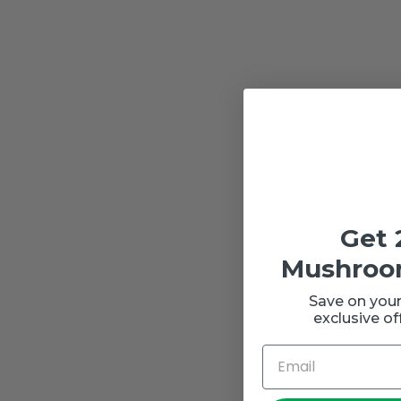
Get 
Actualmente e
Mushroo
Save on your
exclusive of