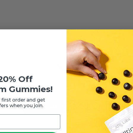
20% Off
sta colección se encuentra vacía. Por favor regr
m Gummies!
 first order and get
fers when you join.
Mira nuestros productos