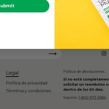
Submit
SOCI
Política de devoluciones
Legal
Si no está completamen
Política de privacidad
solicitar un reembolso 
dentro de los 60 días.
Términos y condiciones
Soporte:
1-800-973-3984