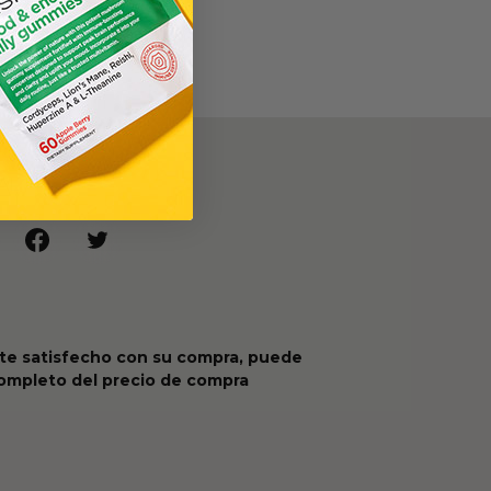
AL
te satisfecho con su compra, puede
completo del precio de compra